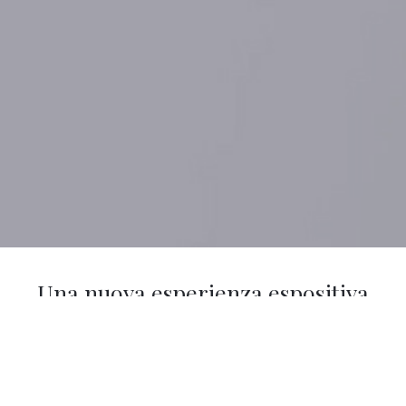
Una nuova esperienza espositiva
oltre lo spazio fisico
The GALLERY
nasce come progetto
trasversale di Finarte, ideato per accogliere e